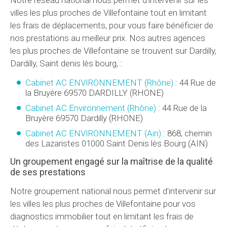
Notre réseau national nous permet d'intervenir sur les
villes les plus proches de Villefontaine tout en limitant
les frais de déplacements, pour vous faire bénéficier de
nos prestations au meilleur prix. Nos autres agences
les plus proches de Villefontaine se trouvent sur Dardilly,
Dardilly, Saint denis lès bourg, :
Cabinet AC ENVIRONNEMENT (Rhône)
:
44 Rue de
la Bruyère
69570
DARDILLY
(
RHONE
)
Cabinet AC Environnement (Rhône)
:
44 Rue de la
Bruyère
69570
Dardilly
(
RHONE
)
Cabinet AC ENVIRONNEMENT (Ain)
:
868, chemin
des Lazaristes
01000
Saint Denis lès Bourg
(
AIN
)
Un groupement engagé sur la maîtrise de la qualité
de ses prestations
Notre groupement national nous permet d'intervenir sur
les villes les plus proches de Villefontaine pour vos
diagnostics immobilier tout en limitant les frais de