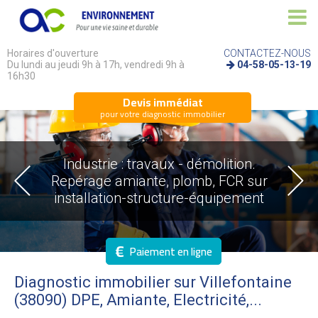
Horaires d'ouverture
CONTACTEZ-NOUS
Du lundi au jeudi 9h à 17h, vendredi 9h à
04-58-05-13-19
16h30
Devis immédiat
pour votre diagnostic immobilier
Industrie : travaux - démolition.
Repérage amiante, plomb, FCR sur
installation-structure-équipement
€
Paiement en ligne
Diagnostic immobilier sur Villefontaine
(38090) DPE, Amiante, Electricité,...