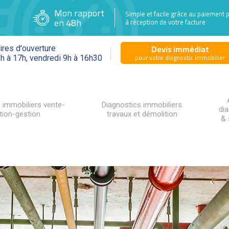
Mon rapport
Simple et facile grâce au paiement 
en 48h
à réception de votre facture
Devis immédiat
ires d'ouverture
pour votre diagnostic immobilier
9h à 17h, vendredi 9h à 16h30
 immobiliers vente-
Diagnostics immobiliers
di
tion-gestion
travaux et démolition
& 