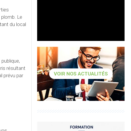
rties
e plomb. Le
itant du local
 publique,
ris résultant
VOIR NOS ACTUALITÉS
l prévu par
 vos