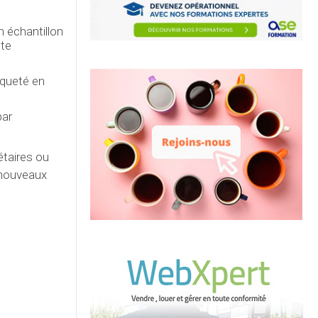
n échantillon
tte
iqueté en
.
par
étaires ou
 nouveaux