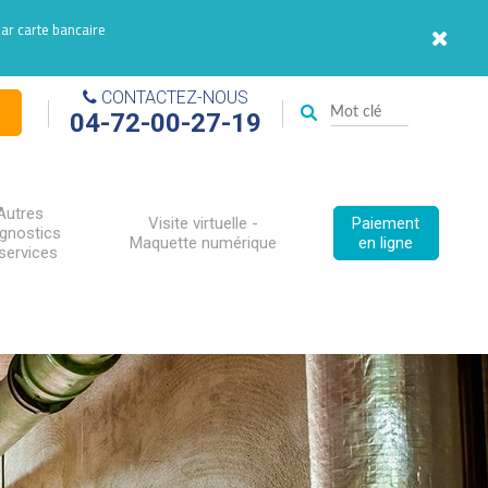
par carte bancaire
CONTACTEZ-NOUS
04-72-00-27-19
Autres
Visite virtuelle -
Paiement
agnostics
Maquette numérique
en ligne
services