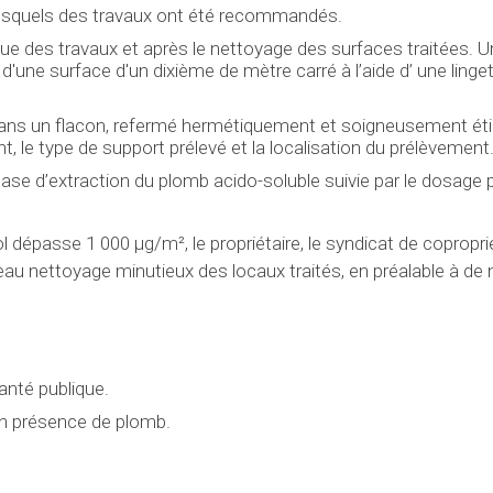
lesquels des travaux ont été recommandés.
ue des travaux et après le nettoyage des surfaces traitées. U
d'une surface d'un dixième de mètre carré à l’aide d’ une linge
ée dans un flacon, refermé hermétiquement et soigneusement ét
t, le type de support prélevé et la localisation du prélèvement
se d’extraction du plomb acido-soluble suivie par le dosage 
 dépasse 1 000 µg/m², le propriétaire, le syndicat de copropri
eau nettoyage minutieux des locaux traités, en préalable à de
anté publique.
 en présence de plomb.