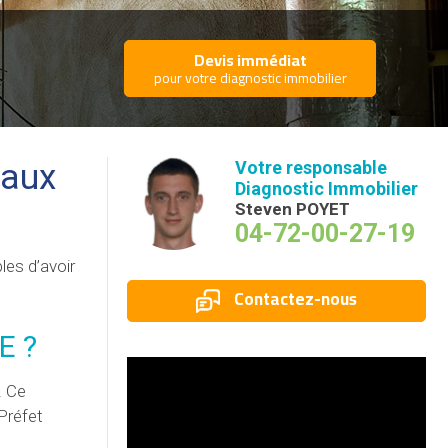
Devis immédiat
pour votre diagnostic immobilier
vaux
Votre responsable
Diagnostic Immobilier
Steven POYET
04-72-00-27-19
les d’avoir
Contactez-nous
E ?
. Ce
Préfet